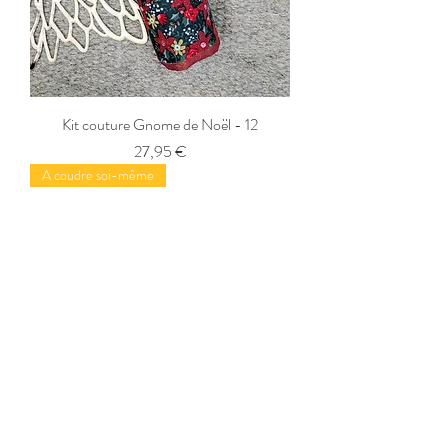
Kit couture Gnome de Noël - 12
Prix
27,95 €
A coudre soi-même