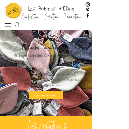
Les Bobines d'Eline
Confection - Création - Formation
Il était une fois... un rêve, une passion ...
des projets saupoudrés d'amour et d'un brin de folie !
Entrez dans mon univers qui mélange créativité et
rigueur. Je vous propose une gamme unique,
originale et personnalisable de création imaginées
et cousues par mes soins !
Commencer
Les créations