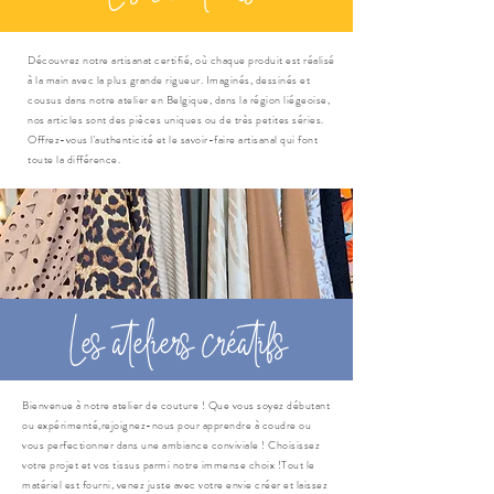
Découvrez notre artisanat certifié, où chaque produit est réalisé
à la main avec la plus grande rigueur. Imaginés, dessinés et
cousus dans notre atelier en Belgique, dans la région liégeoise,
nos articles sont des pièces uniques ou de très petites séries.
Offrez-vous l'authenticité et le savoir-faire artisanal qui font
toute la différence.
Les ateliers créatifs
Bienvenue à notre atelier de couture ! Que vous soyez débutant
ou expérimenté,rejoignez-nous pour apprendre à coudre ou
vous perfectionner dans une ambiance conviviale ! Choisissez
votre projet et vos tissus parmi notre immense choix !Tout le
matériel est fourni, venez juste avec votre envie créer et laissez