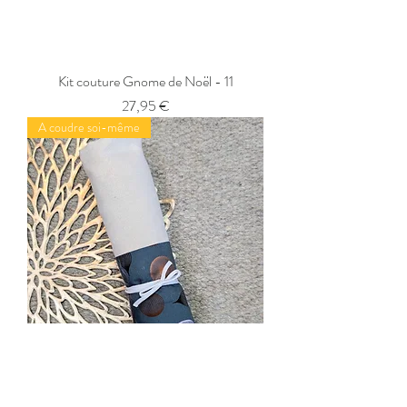
Kit couture Gnome de Noël - 11
Prix
27,95 €
A coudre soi-même