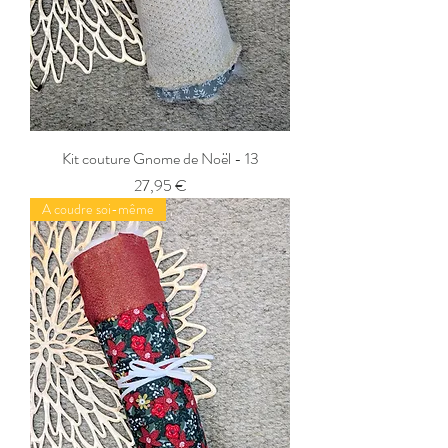
Kit couture Gnome de Noël - 13
Prix
27,95 €
A coudre soi-même