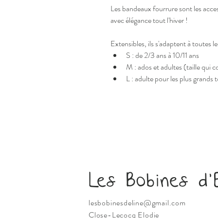
Les bandeaux fourrure sont les acces
avec élégance tout l'hiver !
Extensibles, ils s'adaptent à toutes les
S : de 2/3 ans à 10/11 ans
M : ados et adultes (taille qui
L : adulte pour les plus grands t
Les Bobines d'
lesbobinesdeline@gmail.com
Close-Lecocq Elodie