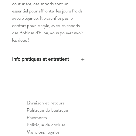
couturière, ces snoods sont un 
essentiel pour affronter les jours froids 
avec élégance. Ne sacrifiez pas le 
confort pour le style, avec les snoods 
des Bobines d'Eline, vous pouvez avoir 
les deux !
Info pratiques et entretient
Dimensions : 
27x28cm
Matériaux :
 ext en jersey de coton ou 
polyester ; int en polyester
Entretient : 
Lavage délicat en machine, 
repassage avec pattemouille doux 
Livraison et retours
uniquement, pas de sèche-linge
Politique de boutique
Paiements
Politique de cookies
Mentions légales