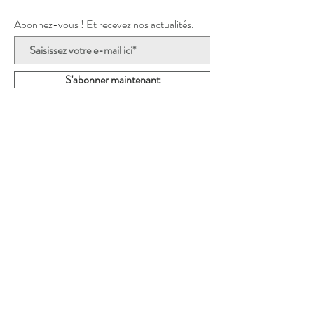
Abonnez-vous ! Et recevez nos actualités.
S'abonner maintenant
lesbobinesdeline@gmail.co
m
Close-Lecocq Elodie
Rue de la Bourgogne 1A
4452 Paifve (Juprelle)
Belgique
Tél : 0498/32.19.30