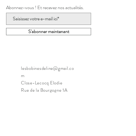
Abonnez-vous ! Et recevez nos actualités.
S'abonner maintenant
lesbobinesdeline@gmail.co
m
Close-Lecocq Elodie
Rue de la Bourgogne 1A
4452 Paifve (Juprelle)
Belgique
Tél : 0498/32.19.30