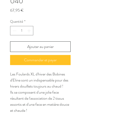
040
Prix
67,95 €
Quantité
*
Ajouter au panier
Commander et payer
Les Foulards XL d'hiver des Bobines 
d'Eline sont un indispensable pour des 
hivers douillets toujours au chaud ! 
Ils se composent d'une jolie face 
résultant de l'association de 2 tissus 
assortis et d'une face en matière douce 
et chaude !