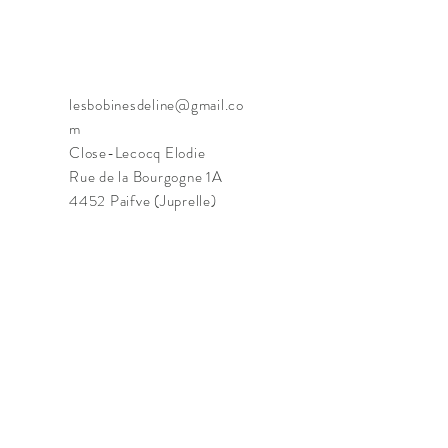
lesbobinesdeline@gmail.co
m
Close-Lecocq Elodie
Rue de la Bourgogne 1A
4452 Paifve (Juprelle)
Belgique
Tél : 0498/32.19.30