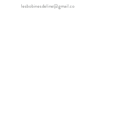
lesbobinesdeline@gmail.co
m
Close-Lecocq Elodie
Rue de la Bourgogne 1A
4452 Paifve (Juprelle)
Belgique
Tél : 0498/32.19.30
Les Bobines