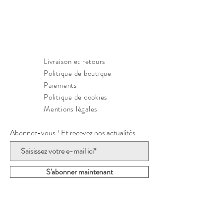
Dimensions : 
27x28cm
Matériaux :
 ext en jersey de coton ou 
polyester ; int en polyester
Entretient : 
Lavage délicat en machine, 
repassage avec pattemouille doux 
Livraison et retours
uniquement, pas de sèche-linge
Politique de boutique
Paiements
Politique de cookies
Mentions légales
Abonnez-vous ! Et recevez nos actualités.
S'abonner maintenant