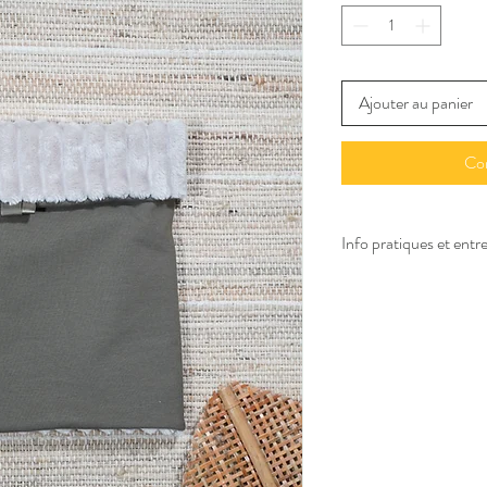
Ajouter au panier
Co
Info pratiques et entre
Dimensions : 
27x28cm
Matériaux :
 ext en jerse
polyester
Entretient : 
Lavage déli
pattemouille doux uniq