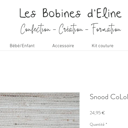
Les Bobines d'Eline
Confection - Création - Formation
Bébé/Enfant
Accessoire
Kit couture
Snood CoLo
Prix
24,95 €
Quantité
*