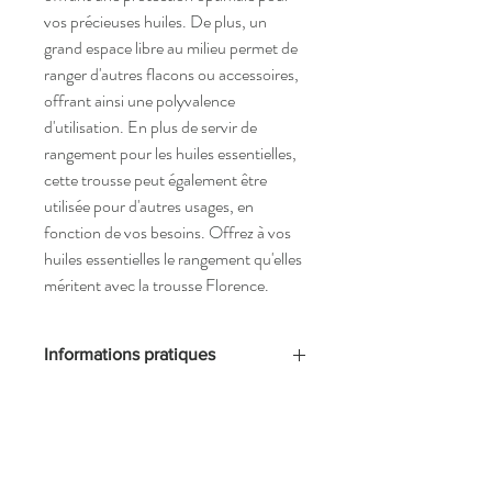
vos précieuses huiles. De plus, un 
grand espace libre au milieu permet de 
ranger d'autres flacons ou accessoires, 
offrant ainsi une polyvalence 
d'utilisation. En plus de servir de 
rangement pour les huiles essentielles, 
cette trousse peut également être 
utilisée pour d'autres usages, en 
fonction de vos besoins. Offrez à vos 
huiles essentielles le rangement qu'elles 
méritent avec la trousse Florence.
Informations pratiques
Dimensions : 
Matériaux :
 ext en velours côtelé - int en 
coton + renfort en intissé thermocollé
Entretient : 
Lavage délicat en machine, 