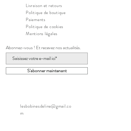
repassage avec pattemouille doux 
Livraison et retours
uniquement, pas de sèche-linge
Politique de boutique
Paiements
Politique de cookies
Mentions légales
Abonnez-vous ! Et recevez nos actualités.
S'abonner maintenant
lesbobinesdeline@gmail.co
m
Close-Lecocq Elodie
Rue de la Bourgogne 1A